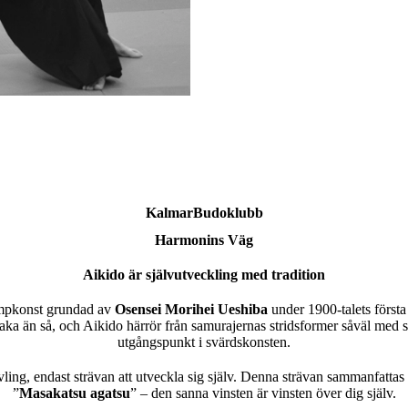
KalmarBudoklubb
Harmonins Väg
Aikido är självutveckling med tradition
ampkonst grundad av
Osensei
Morihei Ueshiba
under 1900-talets första
lbaka än så, och Aikido härrör från samurajernas stridsformer såväl me
utgångspunkt i svärdskonsten.
vling, endast strävan att utveckla sig själv. Denna strävan sammanfattas 
”
Masakatsu agatsu
” – den sanna vinsten är vinsten över dig själv.