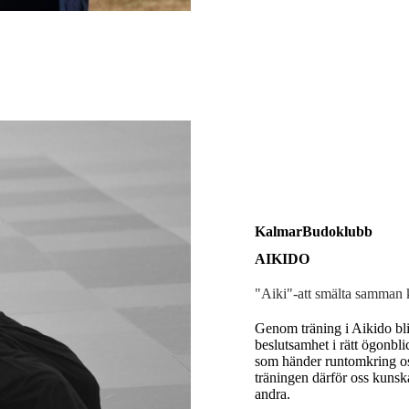
KalmarBudoklubb
AIKIDO
"Aiki"-att smälta samman k
Genom träning i Aikido blir
beslutsamhet i rätt ögonblic
som händer runtomkring oss
träningen därför oss kunsk
andra.